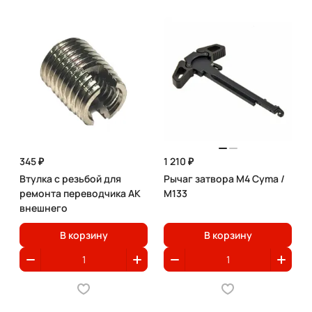
345 ₽
1 210 ₽
Втулка с резьбой для
Рычаг затвора M4 Cyma /
ремонта переводчика АК
M133
внешнего
В корзину
В корзину