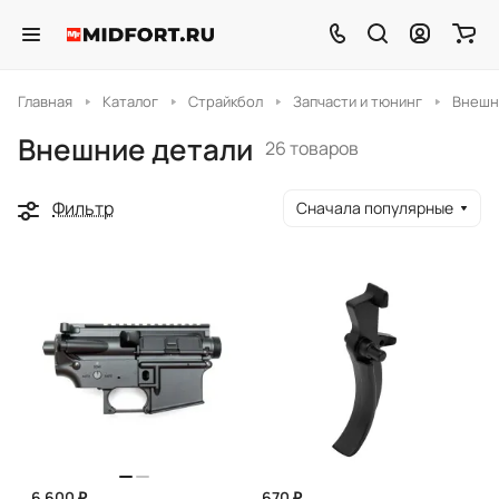
Главная
Каталог
Страйкбол
Запчасти и тюнинг
Внешн
Внешние детали
26 товаров
Фильтр
Сначала популярные
6 600 ₽
670 ₽