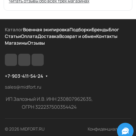
Читать отзывы обо всех трёх магазинах
Каталог
Военная экипировка
Подборки
Бренды
Блог
Статьи
Оплата
Доставка
Возврат и обмен
Контакты
Магазины
Отзывы
+7-903-411-54-24
sales@midfort.ru
ИП Залозный И.В. ИНН 230807962635,
ОГРН 322237500354424
© 2026 MIDFORT.RU
Конфиденциальность