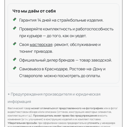
Что мы даём от себя
Гарантия 14 дней на страйкбольные изделия.
Проверяйте комплектность и работоспособность
при курьере — до того, как он уедет.
Своя
мастерская
: ремонт, обслуживание и
тюнинг приводов.
Официальный дилер брендов — товар заводской.
Самовывоз в Краснодаре, Ростове-на-Дону и
Ставрополе: можно посмотреть до оплаты.
Предупреждения производителя и юридическая
информация
Фактический товар
может отличаться от представленного на фотографиях
или в фото/
видео/текстовом обзоре и/или описании (оттенок, конструкция некоторых элементов,
комплектация и т.д.).
Производитель имеет право без предупреждения
вносить
изменения (в т.ч. улучшения) в конструкцию изделий и их комплект поставки.
Убедительная просьба:
при оформлении заказа предварительно
уточнять
у менеджера
все
существенные и необходимые для Вас характеристики и параметры
изделия.