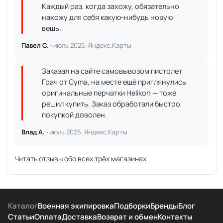
Каждый раз, когда захожу, обязательно
нахожу для себя какую-нибудь новую
вещь.
Павел С. ·
июль 2025, Яндекс.Карты
Заказал на сайте самовывозом пистолет
Грач от Cyma, на месте ещё приглянулись
оригинальные перчатки Helikon — тоже
решил купить. Заказ обработали быстро,
покупкой доволен.
Влад А. ·
июль 2025, Яндекс.Карты
Читать отзывы обо всех трёх магазинах
Каталог
Военная экипировка
Подборки
Бренды
Блог
Статьи
Оплата
Доставка
Возврат и обмен
Контакты