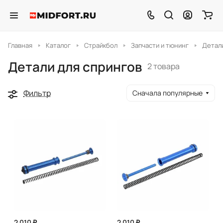
Главная
Каталог
Страйкбол
Запчасти и тюнинг
Детали
Детали для спрингов
2 товара
Фильтр
Сначала популярные
2 010 ₽
2 010 ₽