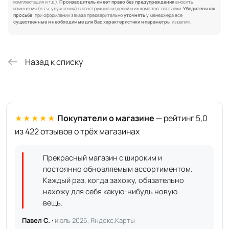
комплектация и т.д.).
Производитель имеет право без предупреждения
вносить
изменения (в т.ч. улучшения) в конструкцию изделий и их комплект поставки.
Убедительная
просьба:
при оформлении заказа предварительно
уточнять
у менеджера все
существенные и необходимые для Вас характеристики и параметры
изделия.
Назад к списку
★★★★★
Покупатели о магазине
— рейтинг 5,0
из 422 отзывов о трёх магазинах
Прекрасный магазин с широким и
постоянно обновляемым ассортиментом.
Каждый раз, когда захожу, обязательно
нахожу для себя какую-нибудь новую
вещь.
Павел С. ·
июль 2025, Яндекс.Карты