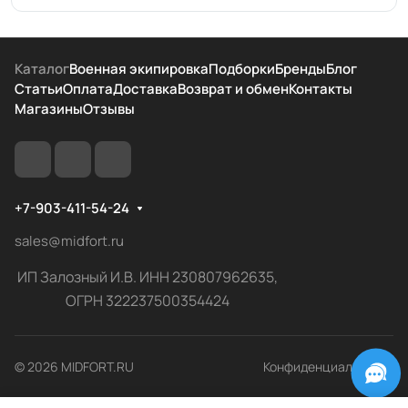
Каталог
Военная экипировка
Подборки
Бренды
Блог
Статьи
Оплата
Доставка
Возврат и обмен
Контакты
Магазины
Отзывы
+7-903-411-54-24
sales@midfort.ru
ИП Залозный И.В. ИНН 230807962635,
ОГРН 322237500354424
© 2026 MIDFORT.RU
Конфиденциальность