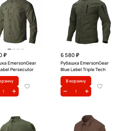
0 ₽
6 580 ₽
шка EmersonGear
Рубашка EmersonGear
Label Persecutor
Blue Label Triple Tech
орзину
В корзину