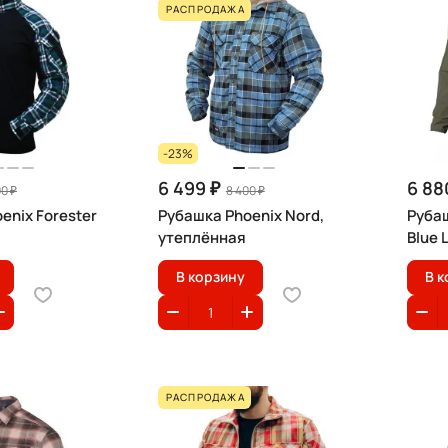
РАСПРОДАЖА
-23%
6 499 ₽
6 88
00 ₽
8 400 ₽
enix Forester
Рубашка Phoenix Nord,
Руба
утеплённая
Blue 
В корзину
В к
РАСПРОДАЖА