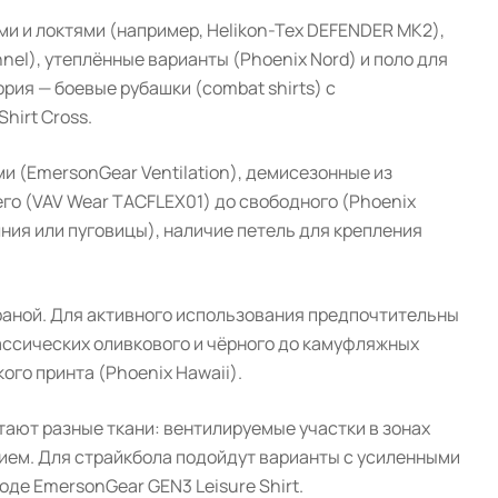
и и локтями (например, Helikon-Tex DEFENDER MK2),
el), утеплённые варианты (Phoenix Nord) и поло для
ия — боевые рубашки (combat shirts) с
hirt Cross.
и (EmersonGear Ventilation), демисезонные из
го (VAV Wear TACFLEX01) до свободного (Phoenix
лния или пуговицы), наличие петель для крепления
раной. Для активного использования предпочтительны
лассических оливкового и чёрного до камуфляжных
ого принта (Phoenix Hawaii).
тают разные ткани: вентилируемые участки в зонах
ием. Для страйкбола подойдут варианты с усиленными
де EmersonGear GEN3 Leisure Shirt.