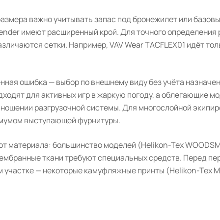
азмера важно учитывать запас под бронежилет или базовый
efender имеют расширенный крой. Для точного определения
азличаются сетки. Например, VAV Wear TACFLEX01 идёт толь
нная ошибка — выбор по внешнему виду без учёта назначе
одходят для активных игр в жаркую погоду, а облегающие м
 ношении разгрузочной системы. Для многослойной экипиро
мумом выступающей фурнитуры.
 от материала: большинство моделей (Helikon-Tex WOODSM
 мембранные ткани требуют специальных средств. Перед пе
м участке — некоторые камуфляжные принты (Helikon-Tex 