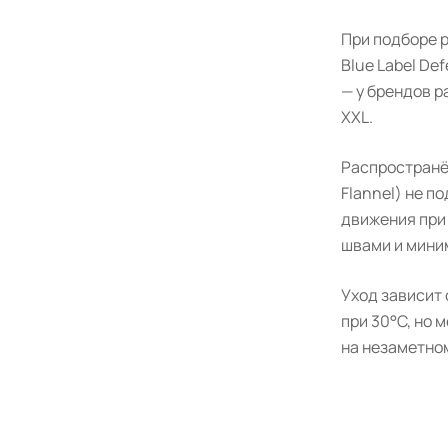
При подборе р
Blue Label D
— у брендов р
XXL.
Распространё
Flannel) не п
движения при
швами и мини
Уход зависит
при 30°C, но
на незаметно