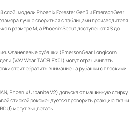
 слой: модели Phoenix Forester Gen3 и EmersonGear
 размера лучше свериться с таблицами производителя
ко в размере M, а Phoenix Scout доступен от XS до
ния. Фланелевые рубашки (EmersonGear Longicorn
одели (VAV Wear TACFLEX01) могут ограничивать
вки стоит обратить внимание на рубашки с плоскими
AN, Phoenix Urbanite V2) допускают машинную стирку
рвой стиркой рекомендуется проверить реакцию ткани
MBDU) могут выцветать.