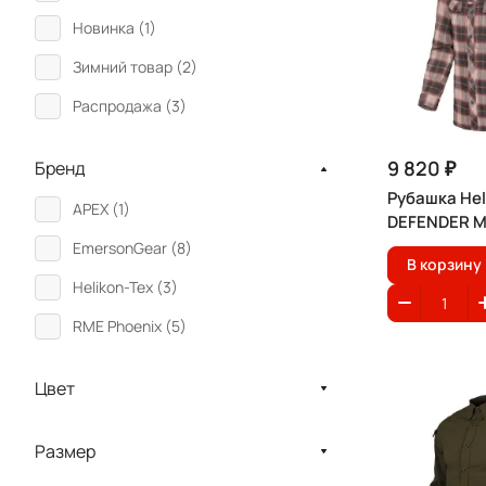
Новинка (
1
)
Зимний товар (
2
)
Распродажа (
3
)
9 820 ₽
Бренд
Рубашка Hel
APEX (
1
)
DEFENDER MK
EmersonGear (
8
)
В корзину
Helikon-Tex (
3
)
RME Phoenix (
5
)
Цвет
Размер