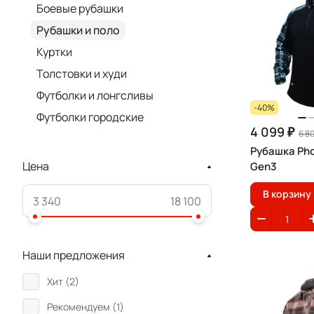
Боевые рубашки
Рубашки и поло
Куртки
Толстовки и худи
Футболки и лонгсливы
-40%
Футболки городские
4 099 ₽
6 8
Рубашка Pho
Цена
Gen3
В корзину
Наши предложения
Хит (
2
)
Рекомендуем (
1
)