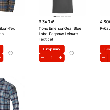
3 340 ₽
4 30
ikon-Tex
Поло EmersonGear Blue
Рубаш
en
Label Pegasus Leisure
Tactical
В корзину
В к