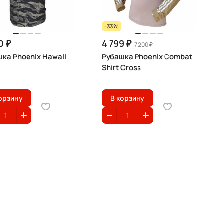
-33%
0 ₽
4 799 ₽
7 200 ₽
ка Phoenix Hawaii
Рубашка Phoenix Combat
Shirt Cross
орзину
В корзину