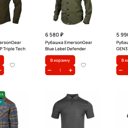
6 580 ₽
5 99
ersonGear
Рубашка EmersonGear
Руба
P Triple Tech
Blue Label Defender
GEN3 
В корзину
В к
КА
Р