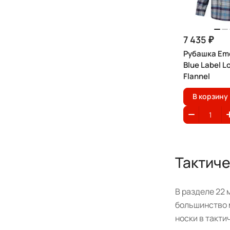
7 435 ₽
Рубашка Em
Blue Label L
Flannel
В корзину
Тактиче
В разделе 22 
большинство м
носки в такти