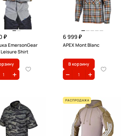
0 ₽
6 999 ₽
шка EmersonGear
APEX Mont Blanc
Leisure Shirt
орзину
В корзину
РАСПРОДАЖА