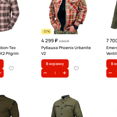
-37%
4 299 ₽
7 70
6 800 ₽
ikon-Tex
Рубашка Phoenix Urbanite
Emers
2 Pilgrim
V2
Venti
В корзину
В к