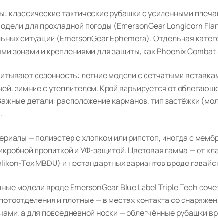
ы: классические тактические рубашки с усиленными плечам
дели для прохладной погоды (EmersonGear Longicorn Flann
ьных ситуаций (EmersonGear Ephemera). Отдельная категор
и зонами и креплениями для защиты, как Phoenix Combat S
итывают сезонность: летние модели с сетчатыми вставкам
ей, зимние с утеплителем. Крой варьируется от облегающе
 Важные детали: расположение карманов, тип застёжки (мо
.
ериалы — полиэстер с хлопком или рипстоп, иногда с мемб
икробной пропиткой и УФ-защитой. Цветовая гамма — от к
likon-Tex MBDU) и нестандартных вариантов вроде гавайск
ые модели вроде EmersonGear Blue Label Triple Tech соче
потоотделения и плотные — в местах контакта со снаряжен
чами, а для повседневной носки — облегчённые рубашки вро