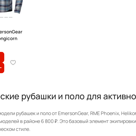
ersonGear
ongicorn
ские рубашки и поло для активн
модели рубашек и поло от EmersonGear, RME Phoenix, Helikon-
оделей в районе 6 800 ₽. Это базовый элемент экипировки
ческом стиле.