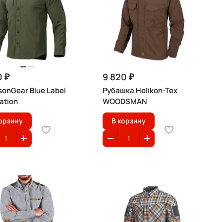
0 ₽
9 820 ₽
onGear Blue Label
Рубашка Helikon-Tex
lation
WOODSMAN
орзину
В корзину