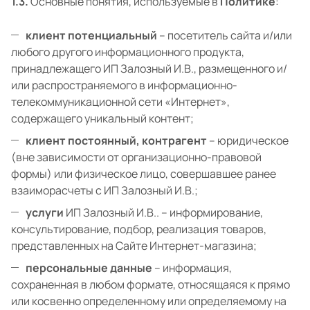
1.3.
Основные понятия, используемые в
Политике
:
клиент потенциальный
– посетитель сайта и/или
любого другого информационного продукта,
принадлежащего ИП Залозный И.В., размещенного и/
или распространяемого в информационно-
телекоммуникационной сети «Интернет»,
содержащего уникальный контент;
клиент постоянный, контрагент
– юридическое
(вне зависимости от организационно-правовой
формы) или физическое лицо, совершавшее ранее
взаиморасчеты с ИП Залозный И.В.;
услуги
ИП Залозный И.В.. – информирование,
консультирование, подбор, реализация товаров,
представленных на Сайте Интернет-магазина;
персональные данные
– информация,
сохраненная в любом формате, относящаяся к прямо
или косвенно определенному или определяемому на