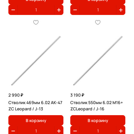
2 990 ₽
3 190 ₽
Стволик 469мм 6.02 AK-47
Стволик 550мм 6.02 M16+
ZC Leopard / J-13
ZCLeopard / J-16
В корзину
В корзину