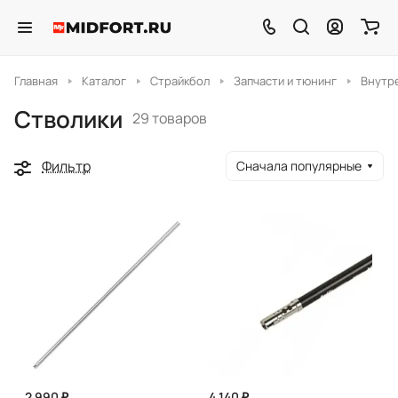
Главная
Каталог
Страйкбол
Запчасти и тюнинг
Внутр
Стволики
29 товаров
Фильтр
Сначала популярные
2 990 ₽
4 140 ₽