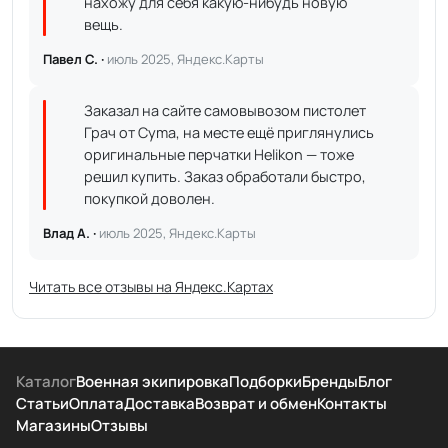
нахожу для себя какую-нибудь новую
вещь.
Павел С. ·
июль 2025, Яндекс.Карты
Заказал на сайте самовывозом пистолет
Грач от Cyma, на месте ещё приглянулись
оригинальные перчатки Helikon — тоже
решил купить. Заказ обработали быстро,
покупкой доволен.
Влад А. ·
июль 2025, Яндекс.Карты
Читать все отзывы на Яндекс.Картах
Каталог
Военная экипировка
Подборки
Бренды
Блог
Статьи
Оплата
Доставка
Возврат и обмен
Контакты
Магазины
Отзывы