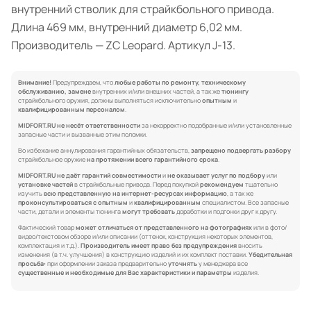
внутренний стволик для страйкбольного привода.
Длина 469 мм, внутренний диаметр 6,02 мм.
Производитель — ZC Leopard. Артикул J-13.
Внимание!
Предупреждаем, что
любые работы по ремонту, техническому
обслуживанию, замене
внутренних и/или внешних частей, а так же
тюнингу
страйкбольного оружия, должны выполняться исключительно
опытным
и
квалифицированным персоналом
.
MIDFORT.RU не несёт ответственности
за некорректно подобранные и/или установленные
запасные части и вызванные этим поломки.
Во избежание аннулирования гарантийных обязательств,
запрещено подвергать разбору
страйкбольное оружие
на протяжении всего гарантийного срока
.
MIDFORT.RU не даёт гарантий совместимости
и
не оказывает услуг по подбору
или
установке частей
в страйкбольные привода. Перед покупкой
рекомендуем
тщательно
изучить
всю представленную на интернет-ресурсах информацию
, а так же
проконсультироваться с опытным
и
квалифицированным
специалистом. Все запасные
части, детали и элементы тюнинга
могут требовать
доработки и подгонки друг к другу.
Фактический товар
может отличаться от представленного на фотографиях
или в фото/
видео/текстовом обзоре и/или описании (оттенок, конструкция некоторых элементов,
комплектация и т.д.).
Производитель имеет право без предупреждения
вносить
изменения (в т.ч. улучшения) в конструкцию изделий и их комплект поставки.
Убедительная
просьба:
при оформлении заказа предварительно
уточнять
у менеджера все
существенные и необходимые для Вас характеристики и параметры
изделия.