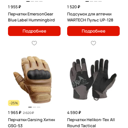
1 955 ₽
1 520 ₽
Перчатки EmersonGear
Подсумок для аптечки
Blue Label Hummingbird
WARTECH Пульс UP-128
Подробнее
Подробнее
-25%
1 965 ₽
4 590 ₽
2 620 ₽
Перчатки Garsing Хитин
Перчатки Helikon-Tex All
GSG-53
Round Tactical