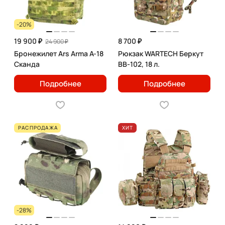
-20%
19 900 ₽
8 700 ₽
24 900 ₽
Бронежилет Ars Arma А-18
Рюкзак WARTECH Беркут
Сканда
BB-102, 18 л.
Подробнее
Подробнее
РАСПРОДАЖА
ХИТ
-28%