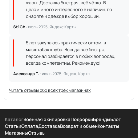
жары. Доставка быстрая, всё чётко. В
целом много интересного в наличии, по
снаряге и одежде выбор хороший.
St1Ch ·
июль 2025, Яндекс.Карты
5 лет закупаюсь практически оптом, в
масштабах клуба. Всегда всё быстро,
персонал разбирается в любых вопросах,
всегда компетентны. Рекомендую!
Александр Т. ·
июль 2025, Яндекс.Карты
Читать отзывы обо всех трёх магазинах
Каталог
Военная экипировка
Подборки
Бренды
Блог
Статьи
Оплата
Доставка
Возврат и обмен
Контакты
Магазины
Отзывы