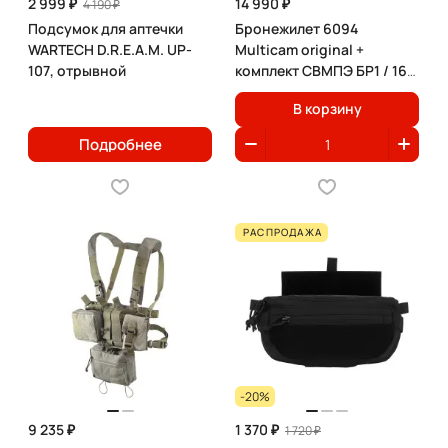
2 999 ₽
14 990 ₽
4 190 ₽
Подсумок для аптечки
Бронежилет 6094
WARTECH D.R.E.A.M. UP-
Multicam original +
107, отрывной
комплект СВМПЭ БР1 / 16
слоев
В корзину
Подробнее
РАСПРОДАЖА
-20%
9 235 ₽
1 370 ₽
1 720 ₽