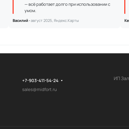
— всё работает долго при использовании с
умом.
Василий ·
август 2025, Яндекс.Карты
Ке
ИП Зал
+7-903-411-54-24
sales@midfort.ru