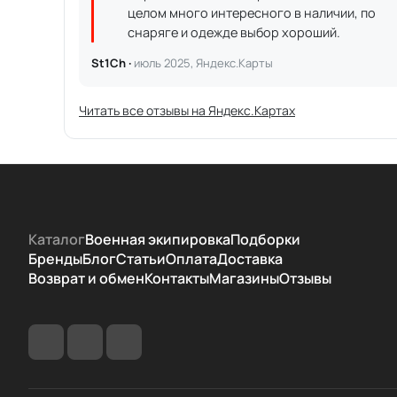
целом много интересного в наличии, по
снаряге и одежде выбор хороший.
St1Ch ·
июль 2025, Яндекс.Карты
Читать все отзывы на Яндекс.Картах
Каталог
Военная экипировка
Подборки
Бренды
Блог
Статьи
Оплата
Доставка
Возврат и обмен
Контакты
Магазины
Отзывы