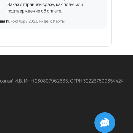
Заказ отправили сразу, как получили
подтверждение об оплате.
ша И. ·
октябрь 2023, Яндекс.Карты
озный И.В. ИНН 230807962635, ОГРН 322237500354424