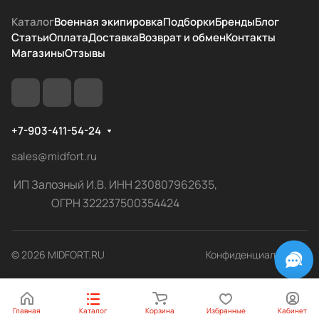
Каталог
Военная экипировка
Подборки
Бренды
Блог
Статьи
Оплата
Доставка
Возврат и обмен
Контакты
Магазины
Отзывы
+7-903-411-54-24
sales@midfort.ru
ИП Залозный И.В. ИНН 230807962635,
ОГРН 322237500354424
© 2026 MIDFORT.RU
Конфиденциальность
Главная
Каталог
Корзина
Избранные
Кабинет