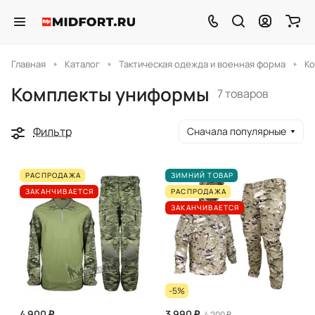
Главная
Каталог
Тактическая одежда и военная форма
К
Комплекты униформы
7 товаров
Фильтр
Сначала популярные
РАСПРОДАЖА
ЗИМНИЙ ТОВАР
ЗАКАНЧИВАЕТСЯ
РАСПРОДАЖА
ЗАКАНЧИВАЕТСЯ
-5%
4 900 ₽
3 990 ₽
4 200 ₽