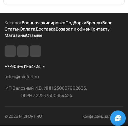
Каталог
Военная экипировка
Подборки
Бренды
Блог
Статьи
Оплата
Доставка
Возврат и обмен
Контакты
Магазины
Отзывы
+7-903-411-54-24
sales@midfort.ru
ИП Залозный И.В. ИНН 230807962635,
ОГРН 322237500354424
© 2026 MIDFORT.RU
Конфиденциальность