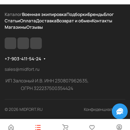
Каталог
Военная экипировка
Подборки
Бренды
Блог
Статьи
Оплата
Доставка
Возврат и обмен
Контакты
Магазины
Отзывы
+7-903-411-54-24
sales@midfort.ru
ИП Залозный И.В. ИНН 230807962635,
ОГРН 322237500354424
© 2026 MIDFORT.RU
Конфиденциальность