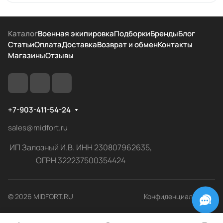
Каталог
Военная экипировка
Подборки
Бренды
Блог
Статьи
Оплата
Доставка
Возврат и обмен
Контакты
Магазины
Отзывы
+7-903-411-54-24
sales@midfort.ru
ИП Залозный И.В. ИНН 230807962635,
ОГРН 322237500354424
© 2026 MIDFORT.RU
Конфиденциальность