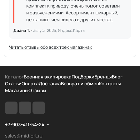
комплект к приводу, очень помог советами
и разъяснениями. Ассортимент шикарный,
цены ниже, чем видела в других местах.
Диана Т. ·
август 2025, Яндекс.Карты
Читать отзывы обо всех трёх магазинах
Каталог
Военная экипировка
Подборки
Бренды
Блог
Статьи
Оплата
Доставка
Возврат и обмен
Контакты
Магазины
Отзывы
+7-903-411-54-24
sales@midfort.ru