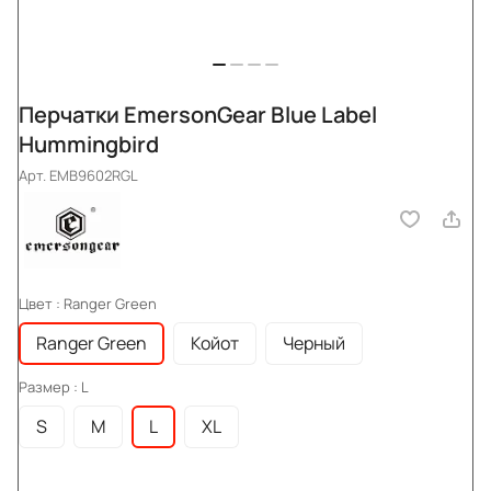
Перчатки EmersonGear Blue Label
Hummingbird
Арт.
EMB9602RGL
Цвет :
Ranger Green
Ranger Green
Койот
Черный
Размер :
L
S
M
L
XL