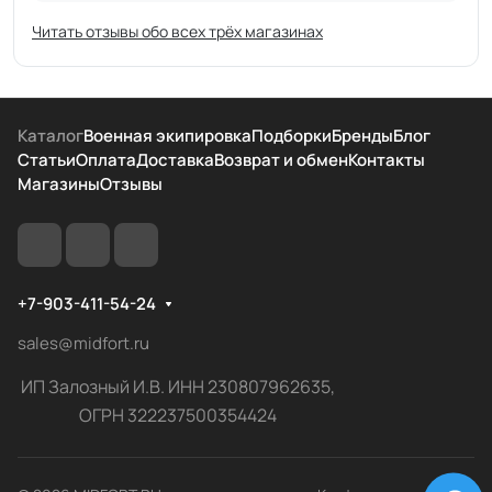
Читать отзывы обо всех трёх магазинах
Каталог
Военная экипировка
Подборки
Бренды
Блог
Статьи
Оплата
Доставка
Возврат и обмен
Контакты
Магазины
Отзывы
+7-903-411-54-24
sales@midfort.ru
ИП Залозный И.В. ИНН 230807962635,
ОГРН 322237500354424