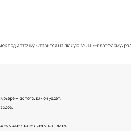
к под аптечку. Ставится на любую MOLLE-платформу: разгр
рьере — до того, как он уедет.
иводов.
оле: можно посмотреть до оплаты.