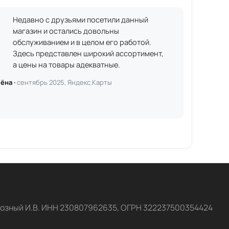
Недавно с друзьями посетили данный
магазин и остались довольны
обслуживанием и в целом его работой.
Здесь представлен широкий ассортимент,
а цены на товары адекватные.
ёна ·
сентябрь 2025, Яндекс.Карты
озный И.В. ИНН 230807962635, ОГРН 322237500354424