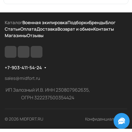
Каталог
Военная экипировка
Подборки
Бренды
Блог
Статьи
Оплата
Доставка
Возврат и обмен
Контакты
Магазины
Отзывы
+7-903-411-54-24
sales@midfort.ru
ИП Залозный И.В. ИНН 230807962635,
ОГРН 322237500354424
© 2026 MIDFORT.RU
Конфиденциальность