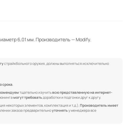
иаметр 6,01 мм. Производитель — Modify.
гу
страйкбольного оружия, должны выполняться исключительно
о срока
.
комендуем
тщательно изучить
всю представленную на интернет-
 тюнинга
могут требовать
доработки и подгонки друг к другу.
ия некоторых элементов, комплектация и т.д.).
Производитель имеет
лении заказа предварительно
уточнять
у менеджера все