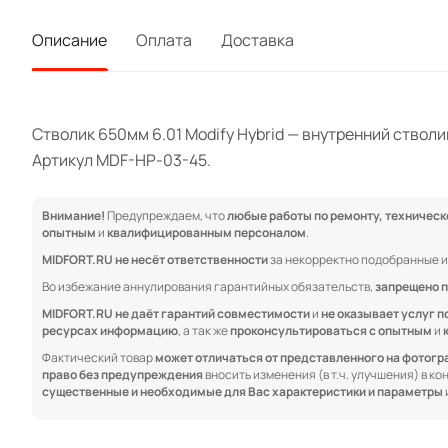
Описание
Оплата
Доставка
Стволик 650мм 6.01 Modify Hybrid — внутренний стволи
Артикул MDF-HP-03-45.
Внимание!
Предупреждаем, что
любые работы по ремонту, техничес
опытным
и
квалифицированным персоналом
.
MIDFORT.RU не несёт ответственности
за некорректно подобранные и
Во избежание аннулирования гарантийных обязательств,
запрещено п
MIDFORT.RU не даёт гарантий совместимости
и
не оказывает услуг п
ресурсах информацию
, а так же
проконсультироваться с опытным
и
Фактический товар
может отличаться от представленного на фотог
право без предупреждения
вносить изменения (в т.ч. улучшения) в к
существенные и необходимые для Вас характеристики и параметры