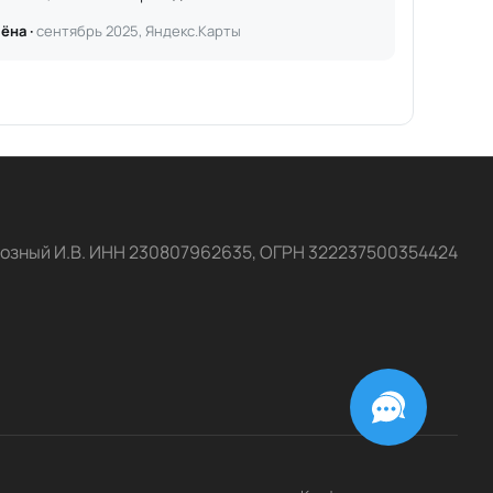
ёна ·
сентябрь 2025, Яндекс.Карты
озный И.В. ИНН 230807962635, ОГРН 322237500354424