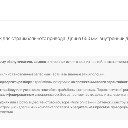
к для страйкбольного привода. Длина 650 мм, внутренний д
кому обслуживанию, замене
внутренних и/или внешних частей, а так же
тюнин
/или установленные запасные части и вызванные этим поломки.
одвергать разбору
страйкбольное оружие
на протяжении всего гарантийног
о подбору
или
установке частей
в страйкбольные привода. Перед покупкой
ре
квалифицированным
специалистом. Все запасные части, детали и элементы
рафиях
или в фото/видео/текстовом обзоре и/или описании (оттенок, конструкц
онструкцию изделий и их комплект поставки.
Убедительная просьба:
при оформ
изделия.