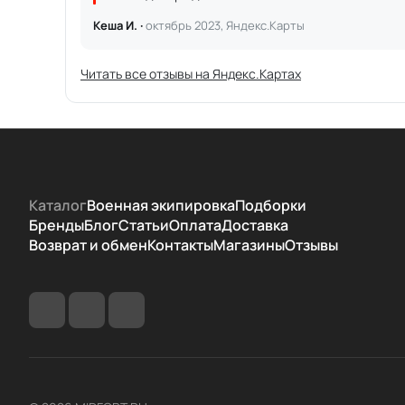
Кеша И. ·
октябрь 2023, Яндекс.Карты
Читать все отзывы на Яндекс.Картах
Каталог
Военная экипировка
Подборки
Бренды
Блог
Статьи
Оплата
Доставка
Возврат и обмен
Контакты
Магазины
Отзывы