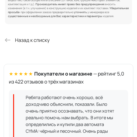
видео/текстовом обзоре и/или описании (оттенок, конструкция некоторых элементов,
комплектация и т.д.).
Производитель имеет право без предупреждения
вносить
изменения (в т.ч. улучшения) в конструкцию изделий и их комплект поставки.
Убедительная
просьба:
при оформлении заказа предварительно
уточнять
у менеджера все
существенные и необходимые для Вас характеристики и параметры
изделия.
Назад к списку
★★★★★
Покупатели о магазине
— рейтинг 5,0
из 422 отзывов о трёх магазинах
Ребята работают очень хорошо, всё
доходчиво объяснили, показали. Было
очень приятно осознавать, что они хотят
реально помочь нам выбрать. В итоге мы
определились и купили два автомата
CYMA: чёрный и песочный. Очень рады