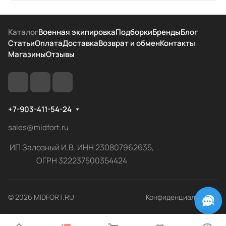
Каталог
Военная экипировка
Подборки
Бренды
Блог
Статьи
Оплата
Доставка
Возврат и обмен
Контакты
Магазины
Отзывы
+7-903-411-54-24
sales@midfort.ru
ИП Залозный И.В. ИНН 230807962635,
ОГРН 322237500354424
© 2026 MIDFORT.RU
Конфиденциальность