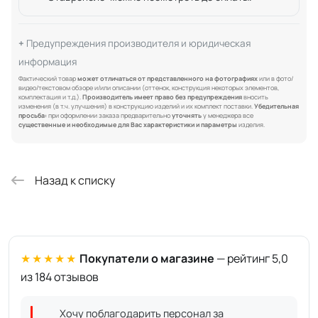
Предупреждения производителя и юридическая
информация
Фактический товар
может отличаться от представленного на фотографиях
или в фото/
видео/текстовом обзоре и/или описании (оттенок, конструкция некоторых элементов,
комплектация и т.д.).
Производитель имеет право без предупреждения
вносить
изменения (в т.ч. улучшения) в конструкцию изделий и их комплект поставки.
Убедительная
просьба:
при оформлении заказа предварительно
уточнять
у менеджера все
существенные и необходимые для Вас характеристики и параметры
изделия.
Назад к списку
★★★★★
Покупатели о магазине
— рейтинг 5,0
из 184 отзывов
Хочу поблагодарить персонал за