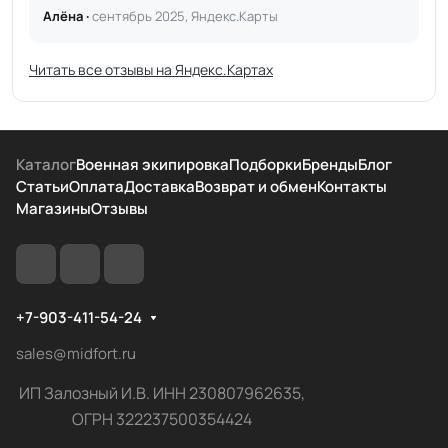
Алёна ·
сентябрь 2025, Яндекс.Карты
Читать все отзывы на Яндекс.Картах
Каталог
Военная экипировка
Подборки
Бренды
Блог
Статьи
Оплата
Доставка
Возврат и обмен
Контакты
Магазины
Отзывы
+7-903-411-54-24
sales@midfort.ru
ИП Залозный И.В. ИНН 230807962635,
ОГРН 322237500354424