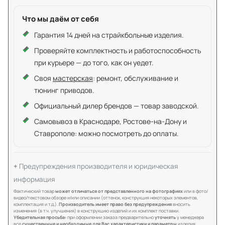
Что мы даём от себя
Гарантия 14 дней на страйкбольные изделия.
Проверяйте комплектность и работоспособность
при курьере — до того, как он уедет.
Своя
мастерская
: ремонт, обслуживание и
тюнинг приводов.
Официальный дилер брендов — товар заводской.
Самовывоз в Краснодаре, Ростове-на-Дону и
Ставрополе: можно посмотреть до оплаты.
Предупреждения производителя и юридическая
информация
Фактический товар
может отличаться от представленного на фотографиях
или в фото/
видео/текстовом обзоре и/или описании (оттенок, конструкция некоторых элементов,
комплектация и т.д.).
Производитель имеет право без предупреждения
вносить
изменения (в т.ч. улучшения) в конструкцию изделий и их комплект поставки.
Убедительная просьба:
при оформлении заказа предварительно
уточнять
у менеджера
все
существенные и необходимые для Вас характеристики и параметры
изделия.