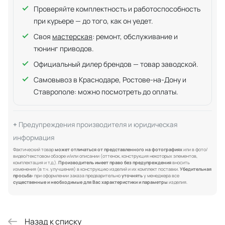
Проверяйте комплектность и работоспособность
при курьере — до того, как он уедет.
Своя
мастерская
: ремонт, обслуживание и
тюнинг приводов.
Официальный дилер брендов — товар заводской.
Самовывоз в Краснодаре, Ростове-на-Дону и
Ставрополе: можно посмотреть до оплаты.
Предупреждения производителя и юридическая
информация
Фактический товар
может отличаться от представленного на фотографиях
или в фото/
видео/текстовом обзоре и/или описании (оттенок, конструкция некоторых элементов,
комплектация и т.д.).
Производитель имеет право без предупреждения
вносить
изменения (в т.ч. улучшения) в конструкцию изделий и их комплект поставки.
Убедительная
просьба:
при оформлении заказа предварительно
уточнять
у менеджера все
существенные и необходимые для Вас характеристики и параметры
изделия.
Назад к списку