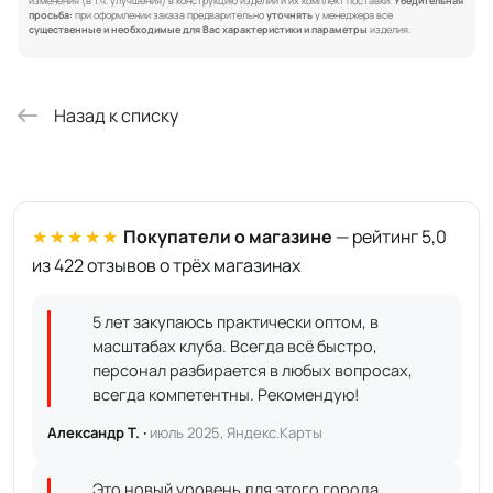
изменения (в т.ч. улучшения) в конструкцию изделий и их комплект поставки.
Убедительная
просьба:
при оформлении заказа предварительно
уточнять
у менеджера все
существенные и необходимые для Вас характеристики и параметры
изделия.
Назад к списку
★★★★★
Покупатели о магазине
— рейтинг 5,0
из 422 отзывов о трёх магазинах
5 лет закупаюсь практически оптом, в
масштабах клуба. Всегда всё быстро,
персонал разбирается в любых вопросах,
всегда компетентны. Рекомендую!
Александр Т. ·
июль 2025, Яндекс.Карты
Это новый уровень для этого города.