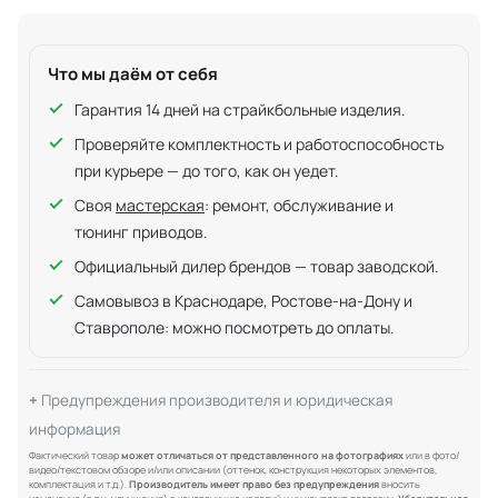
Что мы даём от себя
Гарантия 14 дней на страйкбольные изделия.
Проверяйте комплектность и работоспособность
при курьере — до того, как он уедет.
Своя
мастерская
: ремонт, обслуживание и
тюнинг приводов.
Официальный дилер брендов — товар заводской.
Самовывоз в Краснодаре, Ростове-на-Дону и
Ставрополе: можно посмотреть до оплаты.
Предупреждения производителя и юридическая
информация
Фактический товар
может отличаться от представленного на фотографиях
или в фото/
видео/текстовом обзоре и/или описании (оттенок, конструкция некоторых элементов,
комплектация и т.д.).
Производитель имеет право без предупреждения
вносить