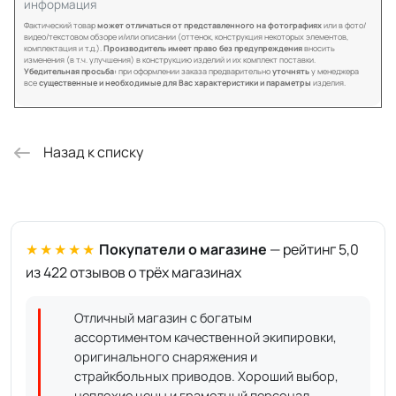
информация
Фактический товар
может отличаться от представленного на фотографиях
или в фото/
видео/текстовом обзоре и/или описании (оттенок, конструкция некоторых элементов,
комплектация и т.д.).
Производитель имеет право без предупреждения
вносить
изменения (в т.ч. улучшения) в конструкцию изделий и их комплект поставки.
Убедительная просьба:
при оформлении заказа предварительно
уточнять
у менеджера
все
существенные и необходимые для Вас характеристики и параметры
изделия.
Назад к списку
★★★★★
Покупатели о магазине
— рейтинг 5,0
из 422 отзывов о трёх магазинах
Отличный магазин с богатым
ассортиментом качественной экипировки,
оригинального снаряжения и
страйкбольных приводов. Хороший выбор,
неплохие цены и грамотный персонал.