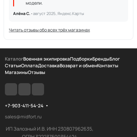
модели.
Алёна С. ·
август 2025, Яндекс.Карты
Читать отзывы обо всех трёх магазинах
Каталог
Военная экипировка
Подборки
Бренды
Блог
Статьи
Оплата
Доставка
Возврат и обмен
Контакты
Магазины
Отзывы
+7-903-411-54-24
sales@midfort.ru
ИП Залозный И.В. ИНН 230807962635,
ОГРН 322237500354424