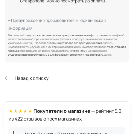
Ставрополе: можно посмотреть до оплаты.
Предупреждения производителя и юридическая
информация
Фактический товар
может отличаться от представленного на фотографиях
или в фото/
видео/текстовом обзоре и/или описании (оттенок, конструкция некоторых элементов,
комплектация и т.д.).
Производитель имеет право без предупреждения
вносить
изменения (в т.ч. улучшения) в конструкцию изделий и их комплект поставки.
Убедительная
просьба:
при оформлении заказа предварительно
уточнять
у менеджера все
существенные и необходимые для Вас характеристики и параметры
изделия.
Назад к списку
★★★★★
Покупатели о магазине
— рейтинг 5,0
из 422 отзывов о трёх магазинах