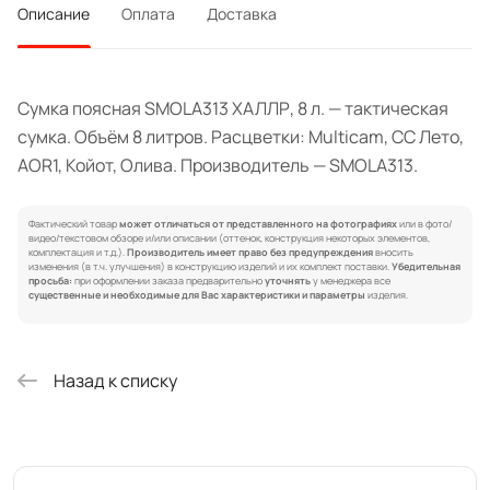
Описание
Оплата
Доставка
Сумка поясная SMOLA313 ХАЛЛР, 8 л. — тактическая
сумка. Объём 8 литров. Расцветки: Multicam, СС Лето,
AOR1, Койот, Олива. Производитель — SMOLA313.
Фактический товар
может отличаться от представленного на фотографиях
или в фото/
видео/текстовом обзоре и/или описании (оттенок, конструкция некоторых элементов,
комплектация и т.д.).
Производитель имеет право без предупреждения
вносить
изменения (в т.ч. улучшения) в конструкцию изделий и их комплект поставки.
Убедительная
просьба:
при оформлении заказа предварительно
уточнять
у менеджера все
существенные и необходимые для Вас характеристики и параметры
изделия.
Назад к списку