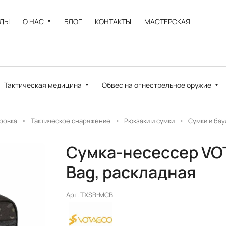
НДЫ
О НАС
БЛОГ
КОНТАКТЫ
МАСТЕРСКАЯ
Тактическая медицина
Обвес на огнестрельное оружие
ровка
Тактическое снаряжение
Рюкзаки и сумки
Сумки и ба
Сумка-несессер VOTA
Bag, раскладная
Арт.
TXSB-MCB