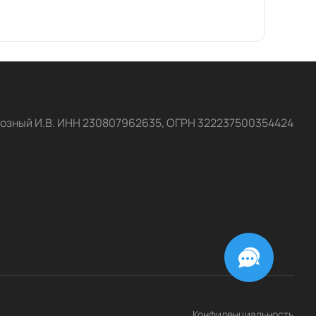
озный И.В. ИНН 230807962635, ОГРН 322237500354424
Конфиденциальность