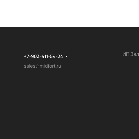
ИП Зал
+7-903-411-54-24
sales@midfort.ru