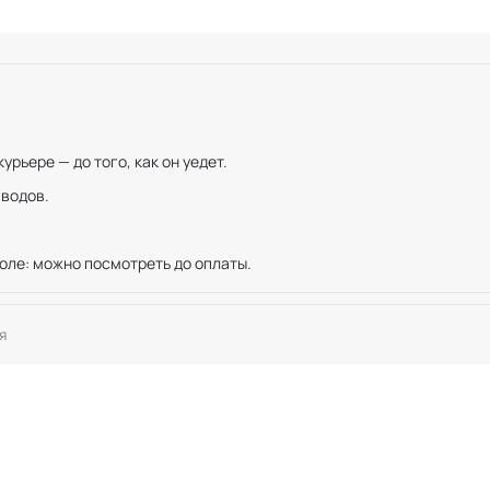
рьере — до того, как он уедет.
иводов.
оле: можно посмотреть до оплаты.
я