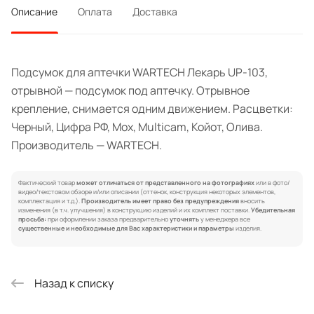
Описание
Оплата
Доставка
Подсумок для аптечки WARTECH Лекарь UP-103,
отрывной — подсумок под аптечку. Отрывное
крепление, снимается одним движением. Расцветки:
Черный, Цифра РФ, Мох, Multicam, Койот, Олива.
Производитель — WARTECH.
Фактический товар
может отличаться от представленного на фотографиях
или в фото/
видео/текстовом обзоре и/или описании (оттенок, конструкция некоторых элементов,
комплектация и т.д.).
Производитель имеет право без предупреждения
вносить
изменения (в т.ч. улучшения) в конструкцию изделий и их комплект поставки.
Убедительная
просьба:
при оформлении заказа предварительно
уточнять
у менеджера все
существенные и необходимые для Вас характеристики и параметры
изделия.
Назад к списку