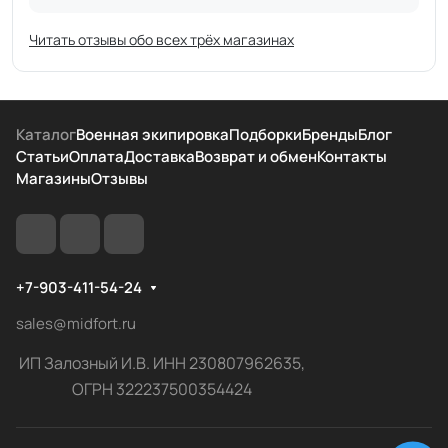
Читать отзывы обо всех трёх магазинах
Каталог
Военная экипировка
Подборки
Бренды
Блог
Статьи
Оплата
Доставка
Возврат и обмен
Контакты
Магазины
Отзывы
+7-903-411-54-24
sales@midfort.ru
ИП Залозный И.В. ИНН 230807962635,
ОГРН 322237500354424