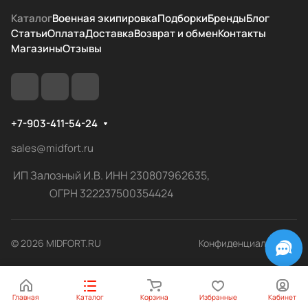
Каталог
Военная экипировка
Подборки
Бренды
Блог
Статьи
Оплата
Доставка
Возврат и обмен
Контакты
Магазины
Отзывы
+7-903-411-54-24
sales@midfort.ru
ИП Залозный И.В. ИНН 230807962635,
ОГРН 322237500354424
© 2026 MIDFORT.RU
Конфиденциальность
Главная
Каталог
Корзина
Избранные
Кабинет