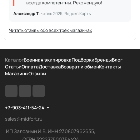
всегда компетентны. Рекомендую!
Александр Т. ·
июль 2025, Яндекс.Карты
Читать отзывы обо всех трёх магазинах
Каталог
Военная экипировка
Подборки
Бренды
Блог
Статьи
Оплата
Доставка
Возврат и обмен
Контакты
Магазины
Отзывы
+7-903-411-54-24
sales@midfort.ru
ИП Залозный И.В. ИНН 230807962635,
ОГРН 322237500354424