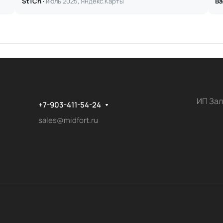
St1Ch ·
июль 2025, Яндекс.Карты
Ва
ИП Зал
+7-903-411-54-24
sales@midfort.ru