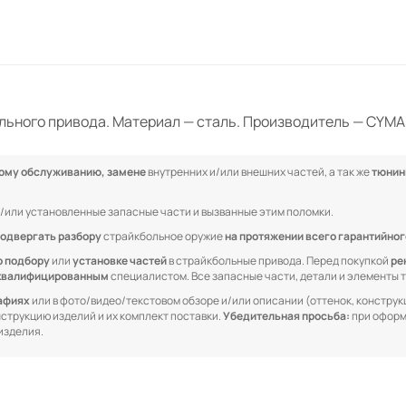
льного привода. Материал — сталь. Производитель — CYMA
кому обслуживанию, замене
внутренних и/или внешних частей, а так же
тюнин
/или установленные запасные части и вызванные этим поломки.
одвергать разбору
страйкбольное оружие
на протяжении всего гарантийног
о подбору
или
установке частей
в страйкбольные привода. Перед покупкой
ре
квалифицированным
специалистом. Все запасные части, детали и элементы
рафиях
или в фото/видео/текстовом обзоре и/или описании (оттенок, конструкц
онструкцию изделий и их комплект поставки.
Убедительная просьба:
при оформ
изделия.