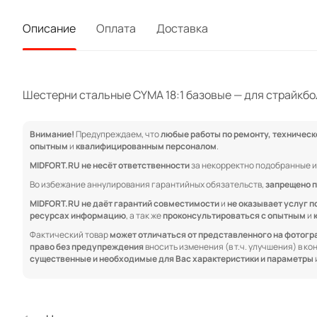
Описание
Оплата
Доставка
Шестерни стальные CYMA 18:1 базовые — для страйкбо
Внимание!
Предупреждаем, что
любые работы по ремонту, техничес
опытным
и
квалифицированным персоналом
.
MIDFORT.RU не несёт ответственности
за некорректно подобранные и
Во избежание аннулирования гарантийных обязательств,
запрещено п
MIDFORT.RU не даёт гарантий совместимости
и
не оказывает услуг п
ресурсах информацию
, а так же
проконсультироваться с опытным
и
Фактический товар
может отличаться от представленного на фотог
право без предупреждения
вносить изменения (в т.ч. улучшения) в к
существенные и необходимые для Вас характеристики и параметры