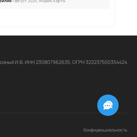
силий ·
август 2025, Яндекс.Карты
озный И.В. ИНН 230807962635, ОГРН 322237500354424
Конфиденциальность