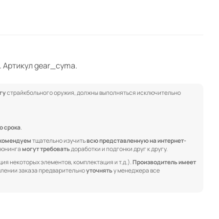
. Артикул gear_cyma.
гу
страйкбольного оружия, должны выполняться исключительно
о срока
.
комендуем
тщательно изучить
всю представленную на интернет-
 тюнинга
могут требовать
доработки и подгонки друг к другу.
ия некоторых элементов, комплектация и т.д.).
Производитель имеет
лении заказа предварительно
уточнять
у менеджера все