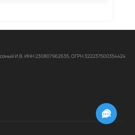
озный И.В. ИНН 230807962635, ОГРН 322237500354424