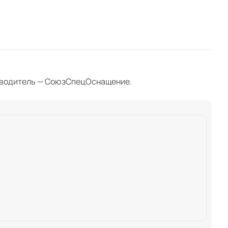
оизводитель — СоюзСпецОснащение.