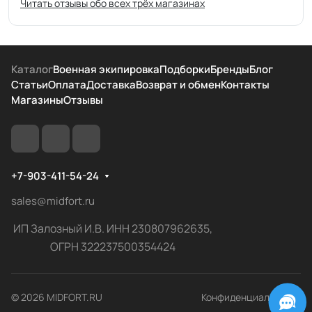
Читать отзывы обо всех трёх магазинах
Каталог
Военная экипировка
Подборки
Бренды
Блог
Статьи
Оплата
Доставка
Возврат и обмен
Контакты
Магазины
Отзывы
+7-903-411-54-24
sales@midfort.ru
ИП Залозный И.В. ИНН 230807962635,
ОГРН 322237500354424
© 2026 MIDFORT.RU
Конфиденциальность