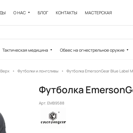
НДЫ
О НАС
БЛОГ
КОНТАКТЫ
МАСТЕРСКАЯ
Тактическая медицина
Обвес на огнестрельное оружие
Верх
Футболки и лонгсливы
Футболка EmersonGear Blue Label Ma
Футболка EmersonGea
Арт.
EMB9588