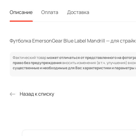
Описание
Оплата
Доставка
Футболка EmersonGear Blue Label Mandrill — для страйк
Фактический товар
может отличаться от представленного на фотог
право без предупреждения
вносить изменения (в т.ч. улучшения) в к
существенные и необходимые для Вас характеристики и параметры
Назад к списку