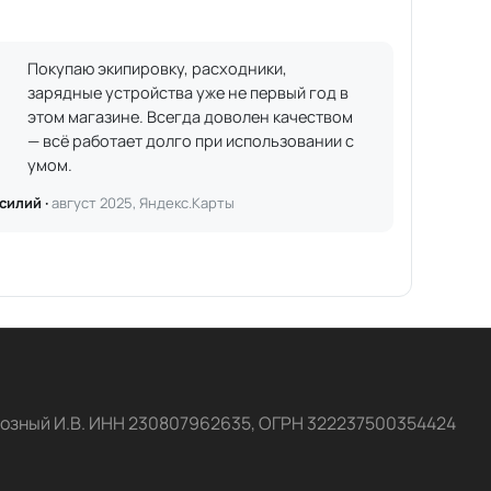
Покупаю экипировку, расходники,
зарядные устройства уже не первый год в
этом магазине. Всегда доволен качеством
— всё работает долго при использовании с
умом.
силий ·
август 2025, Яндекс.Карты
озный И.В. ИНН 230807962635, ОГРН 322237500354424