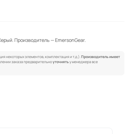
, Серый. Производитель — EmersonGear.
ия некоторых элементов, комплектация и т.д.).
Производитель имеет
лении заказа предварительно
уточнять
у менеджера все