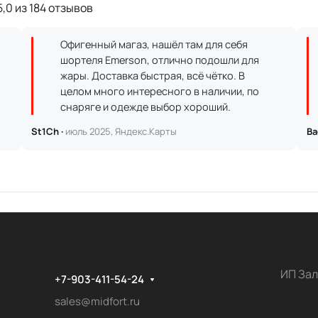
,0 из 184 отзывов
Офигенный магаз, нашёл там для себя
шортеля Emerson, отлично подошли для
жары. Доставка быстрая, всё чётко. В
целом много интересного в наличии, по
снаряге и одежде выбор хороший.
St1Ch ·
июль 2025, Яндекс.Карты
Ва
ИП Зал
+7-903-411-54-24
sales@midfort.ru