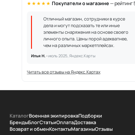
★★★★★
Покупатели о магазине
— рейтинг 5
Отличный магазин, сотрудники в курсе
дела и могут подсказать те или иные
элементы снаряжения на основе своего
личного опыта. Цены порой адекватнее,
чем на различных маркетплейсах.
Илья Н. ·
июль 2025, Яндекс.Карты
Читать все отзывы на Яндекс.Картах
Каталог
Военная экипировка
Подборки
Бренды
Блог
Статьи
Оплата
Доставка
Возврат и обмен
Контакты
Магазины
Отзывы