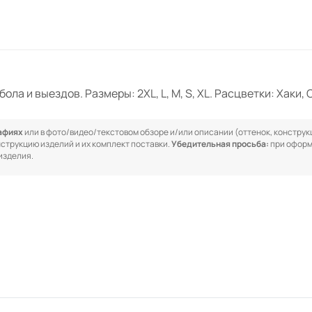
бола и выездов. Размеры: 2XL, L, M, S, XL. Расцветки: Хаки
рафиях
или в фото/видео/текстовом обзоре и/или описании (оттенок, конструкц
онструкцию изделий и их комплект поставки.
Убедительная просьба:
при оформ
изделия.