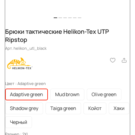
Брюки тактические Helikon-Tex UTP
Ripstop
Арт.
helikon_utl_black
Цвет :
Adaptive green
Adaptive green
Mud brown
Olive green
Shadow grey
Taiga green
Койот
Хаки
Черный
Размер :
2XL