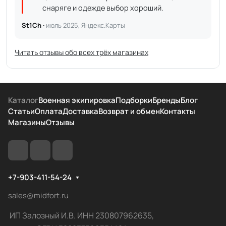
снаряге и одежде выбор хороший.
St1Ch ·
июль 2025, Яндекс.Карты
Читать отзывы обо всех трёх магазинах
Каталог
Военная экипировка
Подборки
Бренды
Блог
Статьи
Оплата
Доставка
Возврат и обмен
Контакты
Магазины
Отзывы
+7-903-411-54-24
sales@midfort.ru
ИП Залозный И.В. ИНН 230807962635,