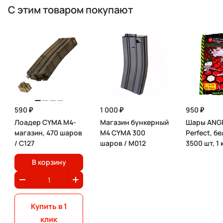
С этим товаром покупают
590 ₽
1 000 ₽
950 ₽
Лоадер CYMA M4-
Магазин бункерный
Шары ANGR
магазин, 470 шаров
M4 CYMA 300
Perfect, бе
/ C127
шаров / М012
3500 шт, 1 
В корзину
Купить в 1
клик