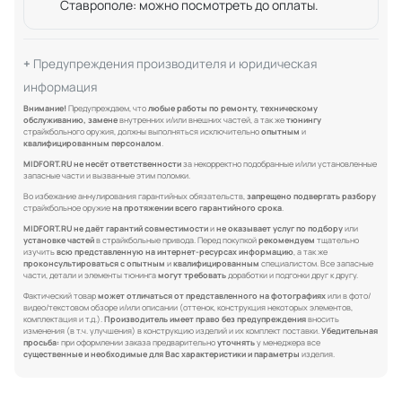
Ставрополе: можно посмотреть до оплаты.
Предупреждения производителя и юридическая
информация
Внимание!
Предупреждаем, что
любые работы по ремонту, техническому
обслуживанию, замене
внутренних и/или внешних частей, а так же
тюнингу
страйкбольного оружия, должны выполняться исключительно
опытным
и
квалифицированным персоналом
.
MIDFORT.RU не несёт ответственности
за некорректно подобранные и/или установленные
запасные части и вызванные этим поломки.
Во избежание аннулирования гарантийных обязательств,
запрещено подвергать разбору
страйкбольное оружие
на протяжении всего гарантийного срока
.
MIDFORT.RU не даёт гарантий совместимости
и
не оказывает услуг по подбору
или
установке частей
в страйкбольные привода. Перед покупкой
рекомендуем
тщательно
изучить
всю представленную на интернет-ресурсах информацию
, а так же
проконсультироваться с опытным
и
квалифицированным
специалистом. Все запасные
части, детали и элементы тюнинга
могут требовать
доработки и подгонки друг к другу.
Фактический товар
может отличаться от представленного на фотографиях
или в фото/
видео/текстовом обзоре и/или описании (оттенок, конструкция некоторых элементов,
комплектация и т.д.).
Производитель имеет право без предупреждения
вносить
изменения (в т.ч. улучшения) в конструкцию изделий и их комплект поставки.
Убедительная
просьба:
при оформлении заказа предварительно
уточнять
у менеджера все
существенные и необходимые для Вас характеристики и параметры
изделия.