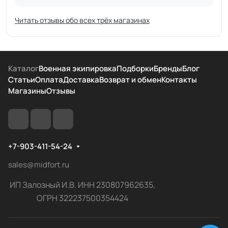
Читать отзывы обо всех трёх магазинах
Каталог
Военная экипировка
Подборки
Бренды
Блог
Статьи
Оплата
Доставка
Возврат и обмен
Контакты
Магазины
Отзывы
+7-903-411-54-24
sales@midfort.ru
ИП Залозный И.В. ИНН 230807962635,
ОГРН 322237500354424