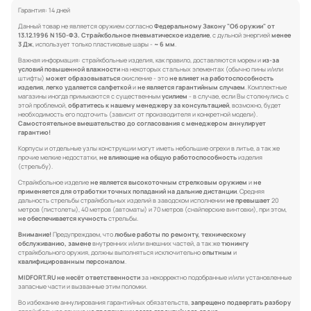
Гарантия: 14 дней
Данный товар не является оружием согласно
Федеральному Закону "Об оружии" от
13.12.1996 N 150-ФЗ.
Страйкбольное пневматическое изделие
, с дульной энергией
менее
3 Дж
, использует только пластиковые шары -
~ 6 мм
.
Важная информация: страйкбольные изделия, как правило, доставляются морем и
из-за
условий повышенной влажности
на некоторых стальных элементах (обычно пины и/или
штифты)
может образовываться
окисление - это
не влияет на работоспособность
изделия
,
легко удаляется салфеткой
и
не является гарантийным случаем
. Комплектные
магазины иногда примыкаются с существенным
усилием
- в случае, если Вы столкнулись с
этой проблемой,
обратитесь к нашему менеджеру за консультацией
, возможно, будет
необходимость его подточить (зависит от производителя и конкретной модели).
Самостоятельное вмешательство до согласования с менеджером аннулирует
гарантию!
Корпусы и отдельные узлы конструкции могут иметь небольшие огрехи в литье, а так же
прочие мелкие недостатки,
не влияющие на общую работоспособность
изделия
(стрельбу).
Страйкбольное изделие
не является высокоточным стрелковым оружием
и
не
применяется для отработки точных попаданий на дальние дистанции
. Средняя
дальность стрельбы страйкбольных изделий в заводском исполнении
не превышает
20
метров (пистолеты), 40 метров (автоматы) и 70 метров (снайперские винтовки), при этом,
не обеспечивается кучность
стрельбы.
Внимание!
Предупреждаем, что
любые работы по ремонту, техническому
обслуживанию, замене
внутренних и/или внешних частей, а так же
тюнингу
страйкбольного оружия, должны выполняться исключительно
опытным
и
квалифицированным персоналом
.
MIDFORT.RU не несёт ответственности
за некорректно подобранные и/или установленные
запасные части и вызванные этим поломки.
Во избежание аннулирования гарантийных обязательств,
запрещено подвергать разбору