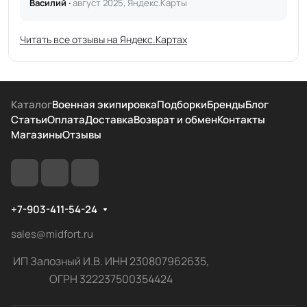
Василий ·
август 2025, Яндекс.Карты
Читать все отзывы на Яндекс.Картах
Каталог
Военная экипировка
Подборки
Бренды
Блог
Статьи
Оплата
Доставка
Возврат и обмен
Контакты
Магазины
Отзывы
+7-903-411-54-24
sales@midfort.ru
ИП Залозный И.В. ИНН 230807962635,
ОГРН 322237500354424