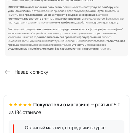
страйкбольное оружие
на протяжении всего гарантийного срока
.
MIDFORT.RU не даёт гарантий совместимости
и
не оказывает услуг по подбору
или
установке частей
в страйкбольные привода. Перед покупкой
рекомендуем
тщательно
изучить
всю представленную на интернет-ресурсах информацию
, а так же
проконсультироваться с опытным
и
квалифицированным
специалистом. Все запасные
части, детали и элементы тюнинга
могут требовать
доработки и подгонки друг к другу.
Фактический товар
может отличаться от представленного на фотографиях
или в фото/
видео/текстовом обзоре и/или описании (оттенок, конструкция некоторых элементов,
комплектация и т.д.).
Производитель имеет право без предупреждения
вносить
изменения (в т.ч. улучшения) в конструкцию изделий и их комплект поставки.
Убедительная
просьба:
при оформлении заказа предварительно
уточнять
у менеджера все
существенные и необходимые для Вас характеристики и параметры
изделия.
Назад к списку
★★★★★
Покупатели о магазине
— рейтинг 5,0
из 184 отзывов
Отличный магазин, сотрудники в курсе