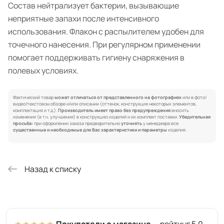
Состав нейтрализует бактерии, вызывающие
неприятные запахи после интенсивного
использования. Флакон с распылителем удобен для
точечного нанесения. При регулярном применении
помогает поддерживать гигиену снаряжения в
полевых условиях.
Фактический товар
может отличаться от представленного на фотографиях
или в фото/
видео/текстовом обзоре и/или описании (оттенок, конструкция некоторых элементов,
комплектация и т.д.).
Производитель имеет право без предупреждения
вносить
изменения (в т.ч. улучшения) в конструкцию изделий и их комплект поставки.
Убедительная
просьба:
при оформлении заказа предварительно
уточнять
у менеджера все
существенные и необходимые для Вас характеристики и параметры
изделия.
Назад к списку