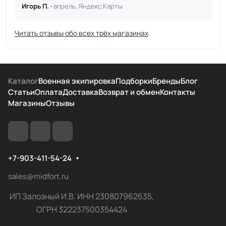
Игорь П. ·
апрель, Яндекс.Карты
Читать отзывы обо всех трёх магазинах
Каталог
Военная экипировка
Подборки
Бренды
Блог
Статьи
Оплата
Доставка
Возврат и обмен
Контакты
Магазины
Отзывы
+7-903-411-54-24
sales@midfort.ru
ИП Залозный И.В. ИНН 230807962635,
ОГРН 322237500354424