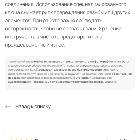
соединения. Использование специализированного
ключа снижает риск повреждения резьбы или других
элементов. При работе важно соблюдать
осторожность, чтобы не сорвать грани. Хранение
инструмента в чистоте предотвратит его
преждевременный износ.
Фактический товар
может отличаться от представленного на фотографиях
или в фото/
видео/текстовом обзоре и/или описании (оттенок, конструкция некоторых элементов,
комплектация и т.д.).
Производитель имеет право без предупреждения
вносить
изменения (в т.ч. улучшения) в конструкцию изделий и их комплект поставки.
Убедительная
просьба:
при оформлении заказа предварительно
уточнять
у менеджера все
существенные и необходимые для Вас характеристики и параметры
изделия.
Назад к списку