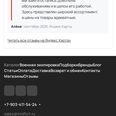
магазин и остались довольны
обслуживанием и в целом его работой.
Здесь представлен широкий ассортимент,
а цены на товары адекватные.
Алёна ·
сентябрь 2025, Яндекс.Карты
Читать все отзывы на Яндекс.Картах
Каталог
Военная экипировка
Подборки
Бренды
Блог
Статьи
Оплата
Доставка
Возврат и обмен
Контакты
Магазины
Отзывы
+7-903-411-54-24
sales@midfort.ru