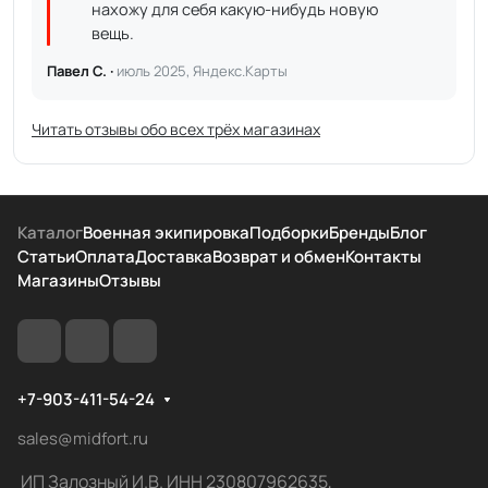
нахожу для себя какую-нибудь новую
вещь.
Павел С. ·
июль 2025, Яндекс.Карты
Читать отзывы обо всех трёх магазинах
Каталог
Военная экипировка
Подборки
Бренды
Блог
Статьи
Оплата
Доставка
Возврат и обмен
Контакты
Магазины
Отзывы
+7-903-411-54-24
sales@midfort.ru
ИП Залозный И.В. ИНН 230807962635,