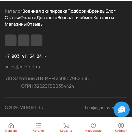
Каталог
Военная экипировка
Подборки
Бренды
Блог
Статьи
Оплата
Доставка
Возврат и обмен
Контакты
Магазины
Отзывы
+7-903-411-54-24
sales@midfort.ru
ИП Залозный И.В. ИНН 230807962635,
ОГРН 322237500354424
© 2026 MIDFORT.RU
Конфиденциальность
Главная
Каталог
Корзина
Избранные
Кабинет