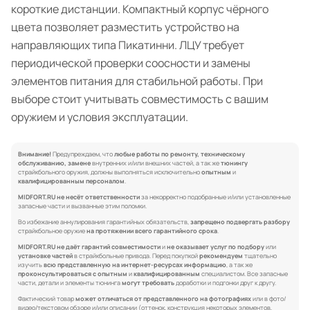
короткие дистанции. Компактный корпус чёрного
цвета позволяет разместить устройство на
направляющих типа Пикатинни. ЛЦУ требует
периодической проверки соосности и замены
элементов питания для стабильной работы. При
выборе стоит учитывать совместимость с вашим
оружием и условия эксплуатации.
Внимание!
Предупреждаем, что
любые работы по ремонту, техническому
обслуживанию, замене
внутренних и/или внешних частей, а так же
тюнингу
страйкбольного оружия, должны выполняться исключительно
опытным
и
квалифицированным персоналом
.
MIDFORT.RU не несёт ответственности
за некорректно подобранные и/или установленные
запасные части и вызванные этим поломки.
Во избежание аннулирования гарантийных обязательств,
запрещено подвергать разбору
страйкбольное оружие
на протяжении всего гарантийного срока
.
MIDFORT.RU не даёт гарантий совместимости
и
не оказывает услуг по подбору
или
установке частей
в страйкбольные привода. Перед покупкой
рекомендуем
тщательно
изучить
всю представленную на интернет-ресурсах информацию
, а так же
проконсультироваться с опытным
и
квалифицированным
специалистом. Все запасные
части, детали и элементы тюнинга
могут требовать
доработки и подгонки друг к другу.
Фактический товар
может отличаться от представленного на фотографиях
или в фото/
видео/текстовом обзоре и/или описании (оттенок, конструкция некоторых элементов,