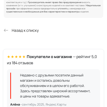
комплектация и т.д.).
Производитель имеет право без предупреждения
вносить
изменения (в т.ч. улучшения) в конструкцию изделий и их комплект поставки.
Убедительная
просьба:
при оформлении заказа предварительно
уточнять
у менеджера все
существенные и необходимые для Вас характеристики и параметры
изделия.
Назад к списку
★★★★★
Покупатели о магазине
— рейтинг 5,0
из 184 отзывов
Недавно с друзьями посетили данный
магазин и остались довольны
обслуживанием и в целом его работой.
Здесь представлен широкий ассортимент,
а цены на товары адекватные.
Алёна ·
сентябрь 2025, Яндекс.Карты