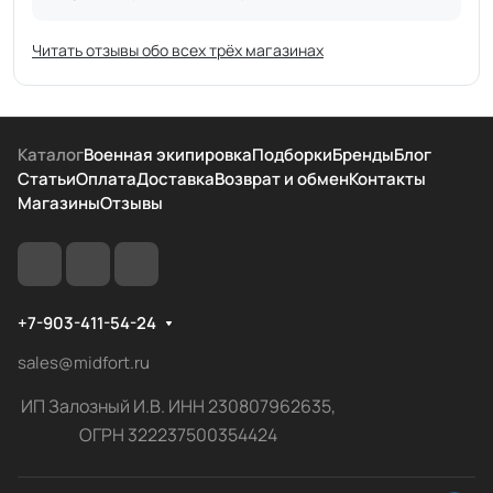
Читать отзывы обо всех трёх магазинах
Каталог
Военная экипировка
Подборки
Бренды
Блог
Статьи
Оплата
Доставка
Возврат и обмен
Контакты
Магазины
Отзывы
+7-903-411-54-24
sales@midfort.ru
ИП Залозный И.В. ИНН 230807962635,
ОГРН 322237500354424