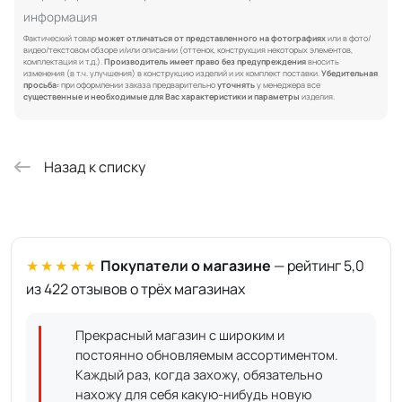
информация
Фактический товар
может отличаться от представленного на фотографиях
или в фото/
видео/текстовом обзоре и/или описании (оттенок, конструкция некоторых элементов,
комплектация и т.д.).
Производитель имеет право без предупреждения
вносить
изменения (в т.ч. улучшения) в конструкцию изделий и их комплект поставки.
Убедительная
просьба:
при оформлении заказа предварительно
уточнять
у менеджера все
существенные и необходимые для Вас характеристики и параметры
изделия.
Назад к списку
★★★★★
Покупатели о магазине
— рейтинг 5,0
из 422 отзывов о трёх магазинах
Прекрасный магазин с широким и
постоянно обновляемым ассортиментом.
Каждый раз, когда захожу, обязательно
нахожу для себя какую-нибудь новую