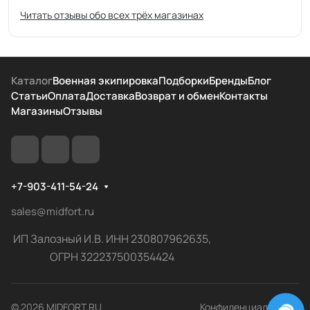
Читать отзывы обо всех трёх магазинах
Каталог
Военная экипировка
Подборки
Бренды
Блог
Статьи
Оплата
Доставка
Возврат и обмен
Контакты
Магазины
Отзывы
+7-903-411-54-24
sales@midfort.ru
ИП Залозный И.В. ИНН 230807962635,
ОГРН 322237500354424
© 2026 MIDFORT.RU
Конфиденциальность