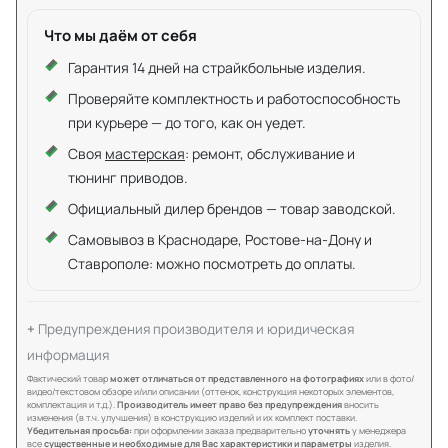
Что мы даём от себя
Гарантия 14 дней на страйкбольные изделия.
Проверяйте комплектность и работоспособность
при курьере — до того, как он уедет.
Своя
мастерская
: ремонт, обслуживание и
тюнинг приводов.
Официальный дилер брендов — товар заводской.
Самовывоз в Краснодаре, Ростове-на-Дону и
Ставрополе: можно посмотреть до оплаты.
Предупреждения производителя и юридическая
информация
Фактический товар
может отличаться от представленного на фотографиях
или в фото/
видео/текстовом обзоре и/или описании (оттенок, конструкция некоторых элементов,
комплектация и т.д.).
Производитель имеет право без предупреждения
вносить
изменения (в т.ч. улучшения) в конструкцию изделий и их комплект поставки.
Убедительная просьба:
при оформлении заказа предварительно
уточнять
у менеджера
все
существенные и необходимые для Вас характеристики и параметры
изделия.