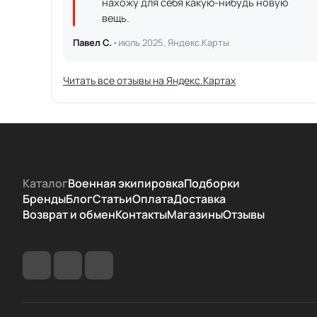
нахожу для себя какую-нибудь новую
вещь.
Павел С. ·
июль 2025, Яндекс.Карты
Читать все отзывы на Яндекс.Картах
Каталог
Военная экипировка
Подборки
Бренды
Блог
Статьи
Оплата
Доставка
Возврат и обмен
Контакты
Магазины
Отзывы