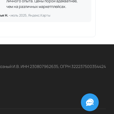
личного опыта. Цены порой адекватнее,
чем на различных маркетплейсах.
ья Н. ·
июль 2025, Яндекс.Карты
озный И.В. ИНН 230807962635, ОГРН 322237500354424