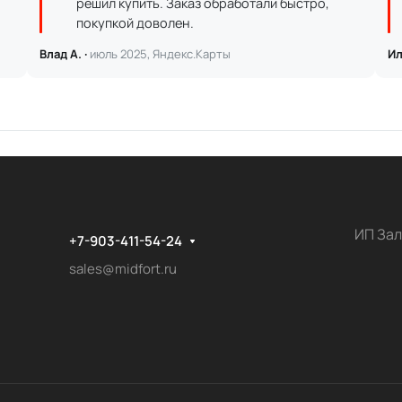
решил купить. Заказ обработали быстро,
покупкой доволен.
Влад А. ·
июль 2025, Яндекс.Карты
Ил
ИП Зал
+7-903-411-54-24
sales@midfort.ru