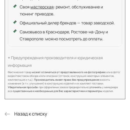
Своя
мастерская
: ремонт, обслуживание и
тюнинг приводов.
Официальный дилер брендов — товар заводской.
Самовывоз в Краснодаре, Ростове-на-Дону и
Ставрополе: можно посмотреть до оплаты.
Предупреждения производителя и юридическая
информация
Фактический товар
может отличаться от представленного на фотографиях
или в фото/
видео/текстовом обзоре и/или описании (оттенок, конструкция некоторых элементов,
комплектация и т.д.).
Производитель имеет право без предупреждения
вносить
изменения (в т.ч. улучшения) в конструкцию изделий и их комплект поставки.
Убедительная просьба:
при оформлении заказа предварительно
уточнять
у менеджера
все
существенные и необходимые для Вас характеристики и параметры
изделия.
Назад к списку