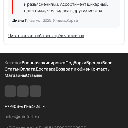
и разъяснениями. Ассортимент шикарный,
цены ниже, чем видела в других местах.
Диана Т. ·
август 2025, Яндекс.Карты
Читать отзывы обо всех трёх магазинах
Каталог
Военная экипировка
Подборки
Бренды
Блог
Статьи
Оплата
Доставка
Возврат и обмен
Контакты
Магазины
Отзывы
+7-903-411-54-24
sales@midfort.ru